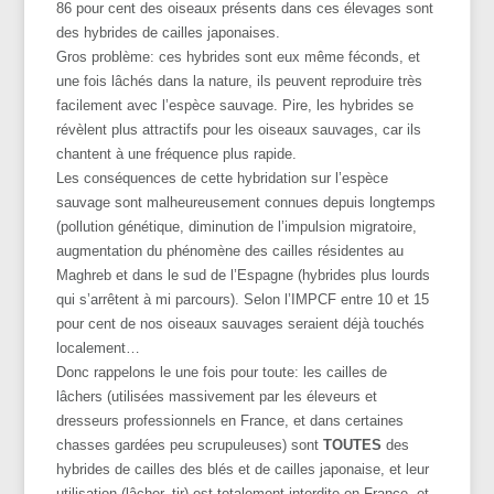
86 pour cent des oiseaux présents dans ces élevages sont
des hybrides de cailles japonaises.
Gros problème: ces hybrides sont eux même féconds, et
une fois lâchés dans la nature, ils peuvent reproduire très
facilement avec l’espèce sauvage. Pire, les hybrides se
révèlent plus attractifs pour les oiseaux sauvages, car ils
chantent à une fréquence plus rapide.
Les conséquences de cette hybridation sur l’espèce
sauvage sont malheureusement connues depuis longtemps
(pollution génétique, diminution de l’impulsion migratoire,
augmentation du phénomène des cailles résidentes au
Maghreb et dans le sud de l’Espagne (hybrides plus lourds
qui s’arrêtent à mi parcours). Selon l’IMPCF entre 10 et 15
pour cent de nos oiseaux sauvages seraient déjà touchés
localement…
Donc rappelons le une fois pour toute: les cailles de
lâchers (utilisées massivement par les éleveurs et
dresseurs professionnels en France, et dans certaines
chasses gardées peu scrupuleuses) sont
TOUTES
des
hybrides de cailles des blés et de cailles japonaise, et leur
utilisation (lâcher, tir) est totalement interdite en France, et