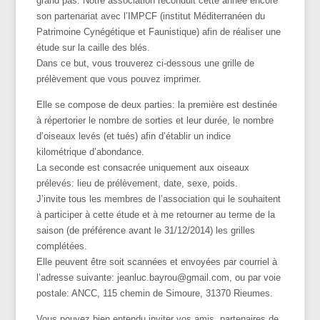
grand pas. Notre association reconduit cette année encore
son partenariat avec l’IMPCF (institut Méditerranéen du
Patrimoine Cynégétique et Faunistique) afin de réaliser une
étude sur la caille des blés.
Dans ce but, vous trouverez ci-dessous une grille de
prélèvement que vous pouvez imprimer.
Elle se compose de deux parties: la première est destinée
à répertorier le nombre de sorties et leur durée, le nombre
d’oiseaux levés (et tués) afin d’établir un indice
kilométrique d’abondance.
La seconde est consacrée uniquement aux oiseaux
prélevés: lieu de prélèvement, date, sexe, poids.
J’invite tous les membres de l’association qui le souhaitent
à participer à cette étude et à me retourner au terme de la
saison (de préférence avant le 31/12/2014) les grilles
complétées.
Elle peuvent être soit scannées et envoyées par courriel à
l’adresse suivante: jeanluc.bayrou@gmail.com, ou par voie
postale: ANCC, 115 chemin de Simoure, 31370 Rieumes.
Vous pouvez bien entendu inviter vos amis, partenaires de