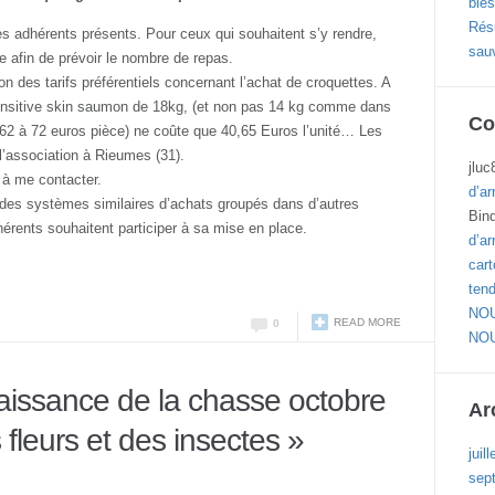
blés
Résu
les adhérents présents. Pour ceux qui souhaitent s’y rendre,
sau
 afin de prévoir le nombre de repas.
 des tarifs préférentiels concernant l’achat de croquettes. A
sensitive skin saumon de 18kg, (et non pas 14 kg comme dans
Co
 62 à 72 euros pièce) ne coûte que 40,65 Euros l’unité… Les
l’association à Rieumes (31).
jluc
 à me contacter.
d’ar
ser des systèmes similaires d’achats groupés dans d’autres
Bin
érents souhaitent participer à sa mise en place.
d’ar
cart
ten
NOU
READ MORE
0
NOU
issance de la chasse octobre
Ar
 fleurs et des insectes »
juil
sep