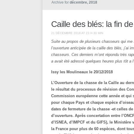
Archive for
décembre, 2018
Caille des blés: la fin d
21 DÉCEMBRE 2018 AT 23 H 30 MIN
Suite au propos de plusieurs chasseurs qui me 
l’ouverture anticipée de la caille des blés, j’ai
chasseurs. Ces derniers m’ont répondu très rapid
a avait été adressé quelques heures plus tôt a
Issy les Moulineaux le 20/12/2018
L’Ouverture de la chasse de la Caille au dern
le résultat du processus de révision des Con
Commission européenne cette année et qui se
pour chaque Pays et chaque espèce d’oisea
dates de fermeture de la chasse -et celles d
d’ouverture. Après concertation entre l’ON
d’ISNEA, d’IMPCF et du GIFS), le Ministère 
la France pour plus de 60 espèces, dont tous