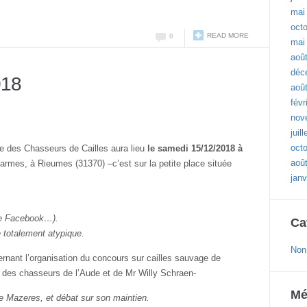
mai
oct
READ MORE
0
mai
aoû
déc
018
aoû
févr
nov
juil
oct
e des Chasseurs de Cailles aura lieu
le samedi 15/12/2018 à
aoû
d’armes, à Rieumes (31370) –c’est sur la petite place située
janv
upe Facebook…).
Ca
 totalement atypique.
Non
rnant l’organisation du concours sur cailles sauvage de
n des chasseurs de l’Aude et de Mr Willy Schraen-
Mé
e Mazeres, et débat sur son maintien.