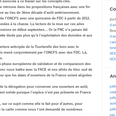
t associée à ce travail sur les
concepts-clés.
se retrouve dans les propositions françaises avec une fin
Co
e au lieu de 3ème décade d’août antérieurement.
 de l’ONCFS avec une quinzaine de FDC à partir de 2012,
jluc
élevées à la chasse. La lecture de la mue
sur ces ailes
d’ar
losions en début septembre… Or la FNC n’a jamais été
Bin
ette étude pas plus qu’à
l’exploitation des données et aux
d’ar
cart
erture anticipée de la Tourterelle des bois avec le
ten
és mené conjointement par l’ONCFS avec
des FDC. Là,
NOU
ts.
NOU
e la phase européenne de validation et de comparaison des
onc nous battre avec la FACE
et nos alliés du bloc sud de
our que les dates d’ouverture de la France soient alignées
Ar
juil
n de la dérogation pour conserver une ouverture en août,
sep
ent solide puisque l’espèce n’est pas
présente en France
juil
avri
sur ce sujet comme elle le fait pour d’autres, pour
juil
de la caille comme nous l’ont demandé de
nombreux
juin