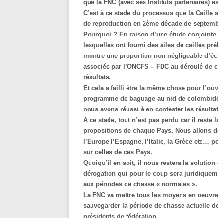
que la FNC (avec ses Instituts partenaires) es
C’est à ce stade du processus que la Caille 
de reproduction en 2ème décade de septembr
Pourquoi ? En raison d’une étude conjointe
lesquelles ont fourni des ailes de cailles pr
montre une proportion non négligeable d’éc
associée par l’ONCFS – FDC au déroulé de c
résultats.
Et cela a failli être la même chose pour l’ouv
programme de baguage au nid de colombid
nous avons réussi à en contester les résulta
A ce stade, tout n’est pas perdu car il rest
propositions de chaque Pays. Nous allons d
l’Europe l’Espagne, l’Italie, la Grèce etc… p
sur celles de ces Pays.
Quoiqu’il en soit, il nous restera la solutio
dérogation qui pour le coup sera juridiquem
aux périodes de chasse « normales ».
La FNC va mettre tous les moyens en oeuvre, 
sauvegarder la période de chasse actuelle 
présidents de fédération.