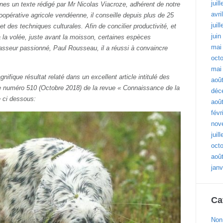
juil
aines un texte rédigé par Mr Nicolas Viacroze, adhérent de notre
avri
opérative agricole vendéenne, il conseille depuis plus de 25
juil
t des techniques culturales. Afin de concilier productivité, et
juin
 la volée, juste avant la moisson, certaines espèces
mai
hasseur passionné, Paul Rousseau, il a réussi à convaincre
oct
mai
gnifique résultat relaté dans un excellent article intitulé des
aoû
 le numéro 510 (Octobre 2018) de la revue « Connaissance de la
déc
 ci dessous:
aoû
févr
nov
juil
oct
aoû
janv
Ca
Non