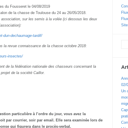
Con
ges du Fousseret le 04/08/2019
Flux
 salon de la chasse de Toulouse du 24 au 26/05/2018.
Flu
 association, sur les semis à la volée (ci dessous les deux
Sit
l’association):
ret-dun-
dechaumage-tardif/
ans la revue connaissance de la chasse octobre 2018:
leurs-
insectes/
dent de la fédération nationale des chasseurs concernant la
Ar
projet de la société Caillor.
Ann
02/
Un 
mora
migr
Cap
stion particulière à l’ordre du jour, vous avez la
prat
soit par courrier, soir par email. Elle sera examinée lors de
Com
ponse qui figurera dans le procès-verbal.