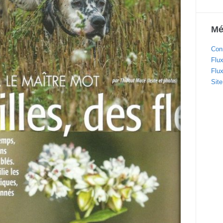
Mé
Con
Flux
Flu
Sit