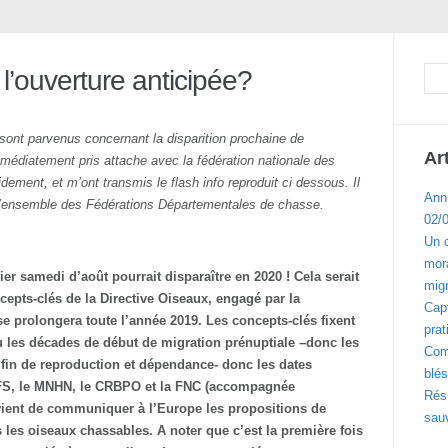
e l’ouverture anticipée?
sont parvenus concernant la disparition prochaine de
Ar
 immédiatement pris attache avec la fédération nationale des
ement, et m’ont transmis le flash info reproduit ci dessous. Il
Ann
 l’ensemble des Fédérations Départementales de chasse.
02/
Un 
mora
ier samedi d’août pourrait disparaître en 2020 ! Cela serait
migr
cepts-clés de la Directive Oiseaux,
engagé par la
Cap
 prolongera toute l’année 2019. Les concepts-clés fixent
prat
u les décades de début
de migration prénuptiale –donc les
Com
e fin de reproduction et dépendance- donc les dates
blés
CFS, le MNHN, le CRBPO et la FNC (accompagnée
Résu
vient de communiquer à l’Europe les propositions de
sau
 les oiseaux chassables. A noter que c’est la première fois