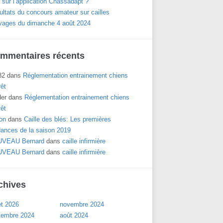
 sur l’application Chassadapt ?
ltats du concours amateur sur cailles
vages du dimanche 4 août 2024
mmentaires récents
82
dans
Réglementation entrainement chiens
rêt
der
dans
Réglementation entrainement chiens
rêt
on
dans
Caille des blés: Les premières
dances de la saison 2019
VEAU Bernard
dans
caille infirmière
VEAU Bernard
dans
caille infirmière
chives
let 2026
novembre 2024
tembre 2024
août 2024