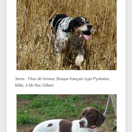
3eme : Filou dit frimeur, Braque français type Pyrénées,
Mâle, à Mr Huc Gilbert