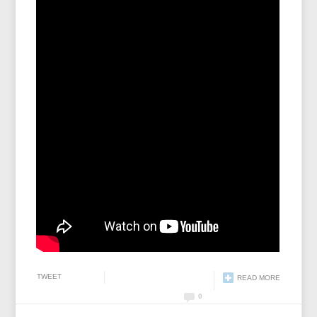
TWEET
READ MORE
0