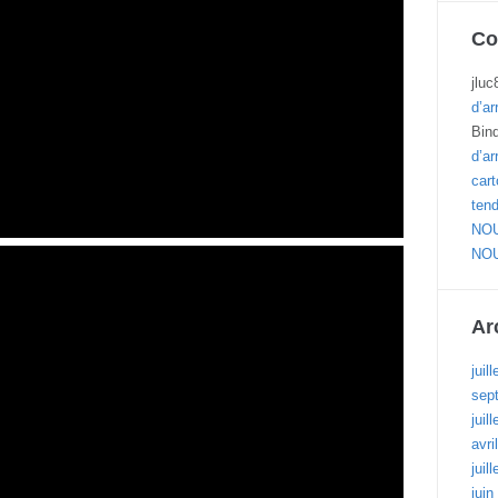
Co
jluc
d’ar
Bin
d’ar
cart
ten
NOU
NOU
Ar
juil
sep
juil
avri
juil
juin