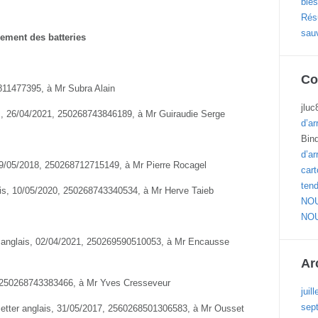
blés
Résu
sau
ement des batteries
Co
811477395, à Mr Subra Alain
jluc
is, 26/04/2021, 250268743846189, à Mr Guiraudie Serge
d’ar
Bin
d’ar
, 29/05/2018, 250268712715149, à Mr Pierre Rocagel
cart
ten
is, 10/05/2020, 250268743340534, à Mr Herve Taieb
NOU
NOU
r anglais, 02/04/2021, 250269590510053, à Mr Encausse
Ar
, 250268743383466, à Mr Yves Cresseveur
juil
sep
etter anglais, 31/05/2017, 2560268501306583, à Mr Ousset