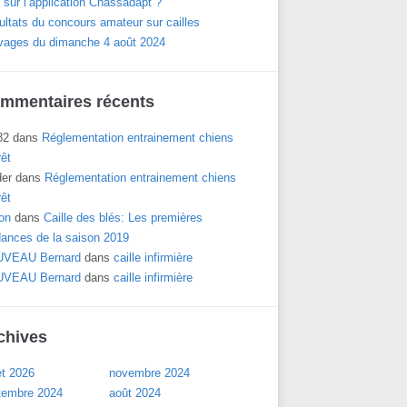
 sur l’application Chassadapt ?
ltats du concours amateur sur cailles
vages du dimanche 4 août 2024
mmentaires récents
82
dans
Réglementation entrainement chiens
rêt
der
dans
Réglementation entrainement chiens
rêt
on
dans
Caille des blés: Les premières
dances de la saison 2019
VEAU Bernard
dans
caille infirmière
VEAU Bernard
dans
caille infirmière
chives
let 2026
novembre 2024
tembre 2024
août 2024