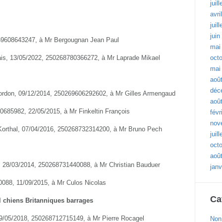
juil
avri
juil
juin
0269608643247, à Mr Bergougnan Jean Paul
mai
glais, 13/05/2022, 250268780366272, à Mr Laprade Mikael
oct
mai
aoû
déc
Gordon, 09/12/2014, 250269606292602, à Mr Gilles Armengaud
aoû
0685982, 22/05/2015, à Mr Finkeltin François
févr
nov
 Korthal, 07/04/2016, 250268732314200, à Mr Bruno Pech
juil
oct
aoû
on, 28/03/2014, 250268731440088, à Mr Christian Bauduer
janv
088, 11/09/2015, à Mr Culos Nicolas
Ca
l chiens Britanniques barrages
, 29/05/2018, 250268712715149, à Mr Pierre Rocagel
Non