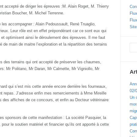
nt accepté de diriger les épreuves :M. Alain Roget, M. Thierry
Con
istian Boucher, M. Michel Terrenne.
Flux
Flu
de les accompagner : Alain Pedoussault, René Truaglio,
Sit
ieux. Leur rôle est en effet prépondérant car ce sont eux qui
 et optimisent ainsi le déroulement des épreuves. Il me faut
de main de maitre l’exploration et la répartition des terrains
es des terrains qui ont accepté de préserver les chaumes,
rs: Mr Politano, Mr Daran, Mr Calmette, Mr Vigniollo, Mr
Ar
Ann
rd qui s’est mis cette année encore derrière les fourneaux,
02/
nt repas. J’adresse enfin mes remerciements à Mme Mireille
Un 
des affiches de ce concours, et enfin au Docteur vétérinaire
mora
migr
 les sponsors de cette manifestation : La société Pasquier, la
Cap
ur le soutien matériel et financier qu’ils ont apporté à cette
prat
Com