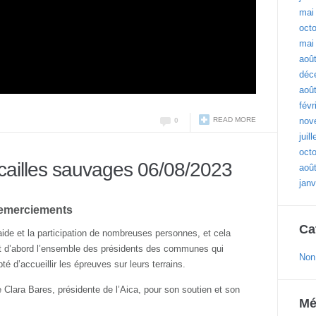
mai
oct
mai
aoû
déc
aoû
févr
READ MORE
nov
0
juil
oct
 cailles sauvages 06/08/2023
aoû
janv
emerciements
Ca
ide et la participation de nombreuses personnes, et cela
ut d’abord l’ensemble des présidents des communes qui
Non
é d’accueillir les épreuves sur leurs terrains.
 Clara Bares, présidente de l’Aica, pour son soutien et son
Mé