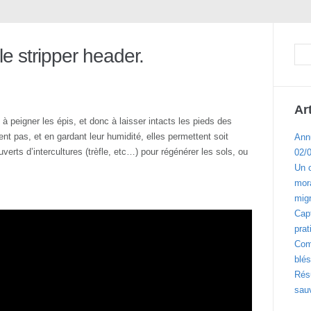
e stripper header.
Ar
 peigner les épis, et donc à laisser intacts les pieds des
ent pas, et en gardant leur humidité, elles permettent soit
Ann
erts d’intercultures (trèfle, etc…) pour régénérer les sols, ou
02/
Un 
mora
migr
Cap
prat
Com
blés
Résu
sau