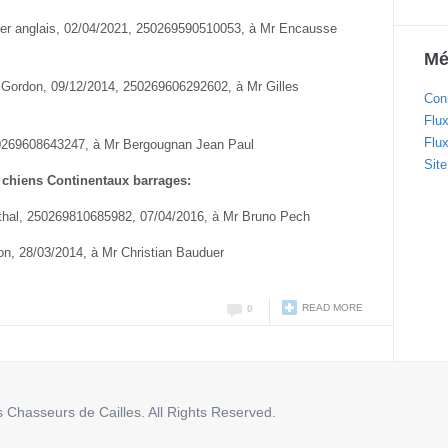
er anglais, 02/04/2021, 250269590510053, à Mr Encausse
Mé
 Gordon, 09/12/2014, 250269606292602, à Mr Gilles
Con
Flux
Flu
250269608643247, à Mr Bergougnan Jean Paul
Sit
 chiens Continentaux barrages:
orthal, 250269810685982, 07/04/2016, à Mr Bruno Pech
ton, 28/03/2014, à Mr Christian Bauduer
READ MORE
0
 Chasseurs de Cailles. All Rights Reserved.