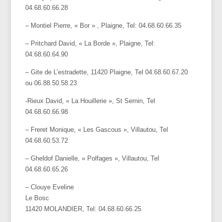
04.68.60.66.28
– Montiel Pierre, « Bor » , Plaigne, Tel: 04.68.60.66.35
– Pritchard David, « La Borde », Plaigne, Tel:
04.68.60.64.90
– Gite de L’estradette, 11420 Plaigne, Tel 04.68.60.67.20
ou 06.88.50.58.23
-Rieux David, « La Houillerie », St Sernin, Tel
04.68.60.66.98
– Freret Monique, « Les Gascous », Villautou, Tel
04.68.60.53.72
– Gheldof Danielle, « Polfages », Villautou, Tel
04.68.60.65.26
– Clouye Eveline
Le Bosc
11420 MOLANDIER, Tel: 04.68.60.66.25