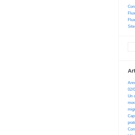
Con
Flux
Flu
Sit
Ar
Ann
02/
Un 
mora
migr
Cap
prat
Com