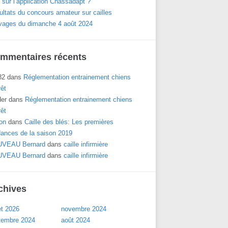
 sur l’application Chassadapt ?
ltats du concours amateur sur cailles
vages du dimanche 4 août 2024
mmentaires récents
82
dans
Réglementation entrainement chiens
rêt
der
dans
Réglementation entrainement chiens
rêt
on
dans
Caille des blés: Les premières
dances de la saison 2019
VEAU Bernard
dans
caille infirmière
VEAU Bernard
dans
caille infirmière
chives
let 2026
novembre 2024
tembre 2024
août 2024