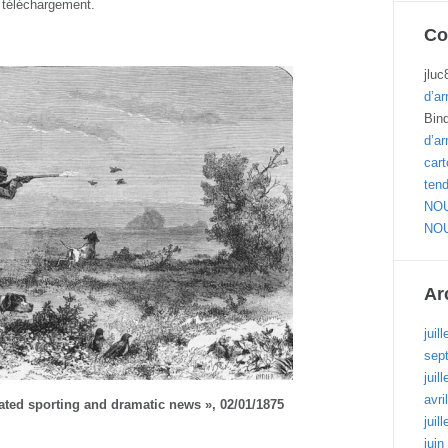
n téléchargement.
Co
jluc
d’ar
Bin
d’ar
cart
ten
NOU
NOU
Ar
juil
sep
juil
avri
rated sporting and dramatic news », 02/01/1875
juil
juin