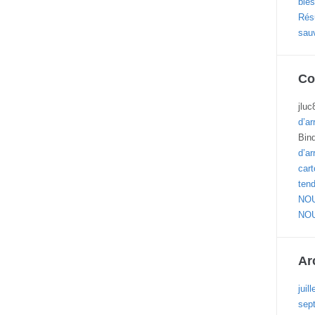
blés
Résu
sau
Co
jluc
d’ar
Bin
d’ar
cart
ten
NOU
NOU
Ar
juil
sep