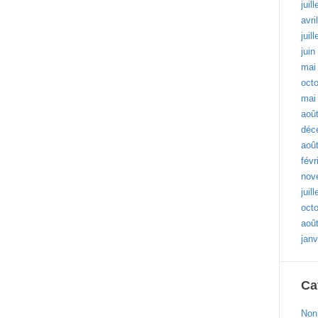
juil
avri
juil
juin
mai
oct
mai
aoû
déc
aoû
févr
nov
juil
oct
aoû
janv
Ca
Non