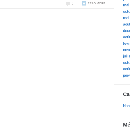
READ MORE
0
mai
oct
mai
aoû
déc
aoû
févr
nov
juil
oct
aoû
janv
Ca
Non
Mé