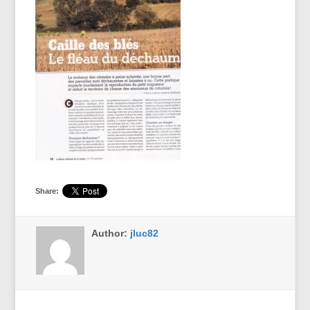
Share:
Author:
jluc82