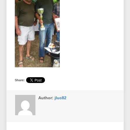
Share:
Author:
jluc82