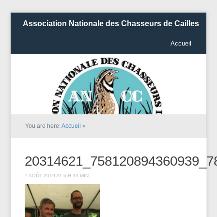
Association Nationale des Chasseurs de Cailles
Accueil
You are here:
Accueil
»
20314621_758120894360939_7
7 AOÛT 2019 AT 6 H 33 MIN