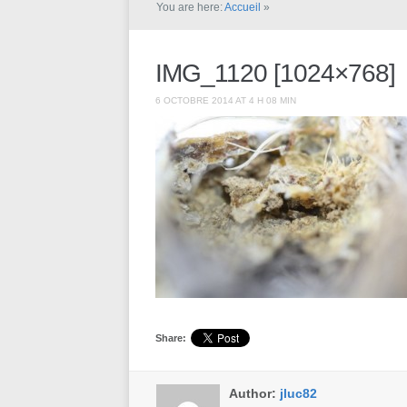
You are here:
Accueil
»
IMG_1120 [1024×768]
6 OCTOBRE 2014 AT 4 H 08 MIN
Share:
Author:
jluc82