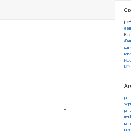
Co
jluc
d’ar
Bin
d’ar
cart
ten
NOU
NOU
Ar
juil
sep
juil
avri
juil
juin