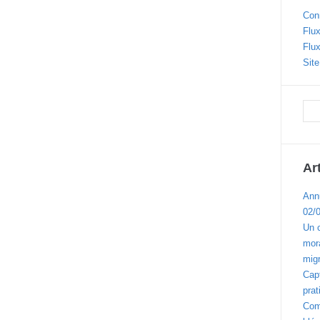
Con
Flux
Flu
Sit
Ar
Ann
02/
Un 
mora
migr
Cap
prat
Com