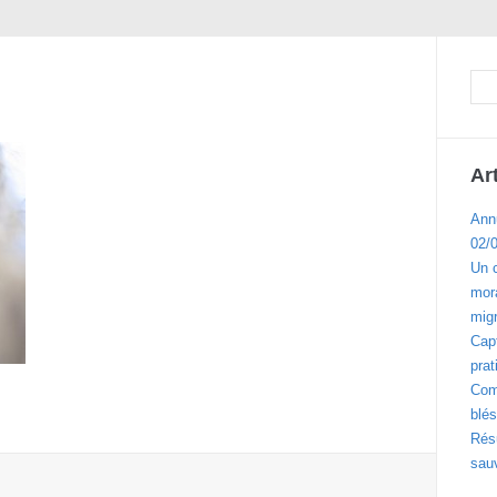
Ar
Ann
02/
Un 
mora
migr
Cap
prat
Com
blés
Résu
sau