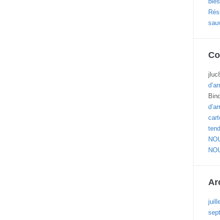
blés
Résu
sau
Co
jluc
d’ar
Bin
d’ar
cart
ten
NOU
NOU
Ar
juil
sep