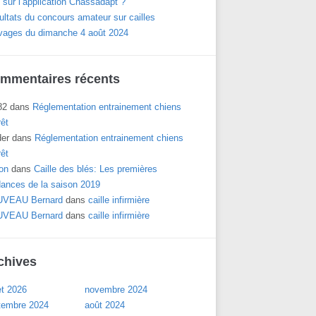
 sur l’application Chassadapt ?
ltats du concours amateur sur cailles
vages du dimanche 4 août 2024
mmentaires récents
82
dans
Réglementation entrainement chiens
rêt
der
dans
Réglementation entrainement chiens
rêt
on
dans
Caille des blés: Les premières
dances de la saison 2019
VEAU Bernard
dans
caille infirmière
VEAU Bernard
dans
caille infirmière
chives
let 2026
novembre 2024
tembre 2024
août 2024