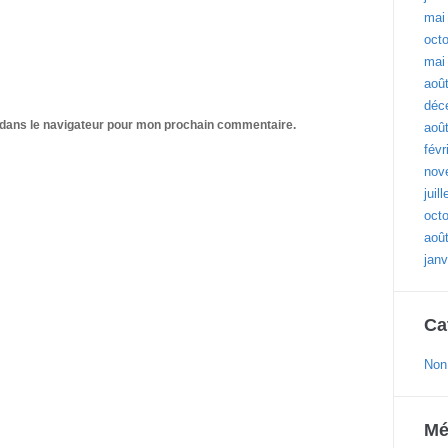
mai
oct
mai
aoû
déc
 dans le navigateur pour mon prochain commentaire.
aoû
févr
nov
juil
oct
aoû
janv
Ca
Non
Mé