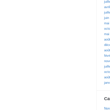
juil
avri
juil
juin
mai
oct
mai
aoû
déc
aoû
févr
nov
juil
oct
aoû
janv
Ca
Non