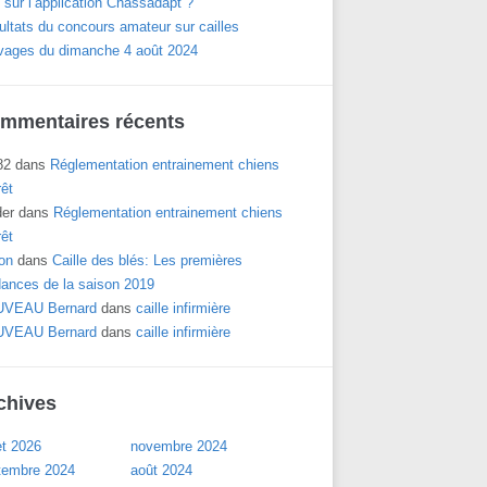
 sur l’application Chassadapt ?
ltats du concours amateur sur cailles
vages du dimanche 4 août 2024
mmentaires récents
82
dans
Réglementation entrainement chiens
rêt
der
dans
Réglementation entrainement chiens
rêt
on
dans
Caille des blés: Les premières
dances de la saison 2019
VEAU Bernard
dans
caille infirmière
VEAU Bernard
dans
caille infirmière
chives
let 2026
novembre 2024
tembre 2024
août 2024