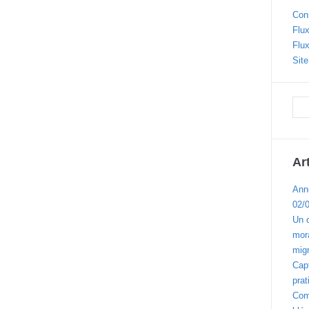
Con
Flux
Flu
Sit
Ar
Ann
02/
Un 
mora
migr
Cap
prat
Com