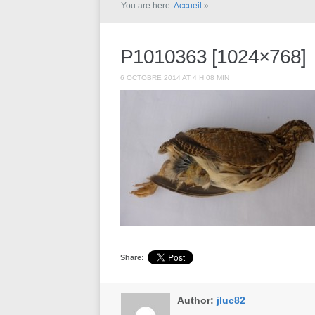
You are here:
Accueil
»
P1010363 [1024×768]
6 OCTOBRE 2014 AT 4 H 08 MIN
Share:
Author:
jluc82