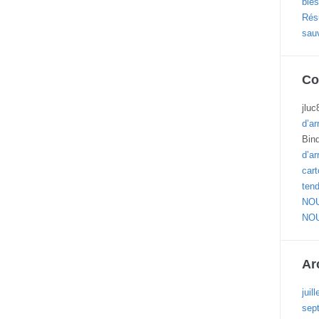
blés
Résu
sau
Co
jluc
d’ar
Bin
d’ar
cart
ten
NOU
NOU
Ar
juil
sep