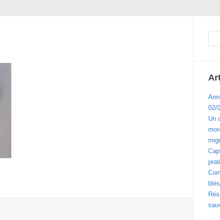
Ar
Ann
02/
Un 
mora
migr
Cap
prat
Com
blés
Résu
sau