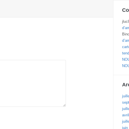
Co
jluc
d’ar
Bin
d’ar
cart
ten
NOU
NOU
Ar
juil
sep
juil
avri
juil
juin