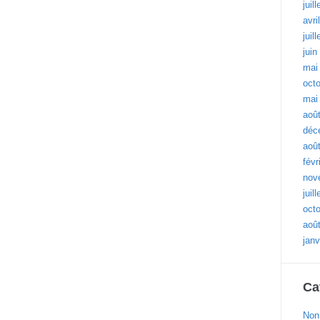
juil
avri
juil
juin
mai
oct
mai
aoû
déc
aoû
févr
nov
juil
oct
aoû
janv
Ca
Non