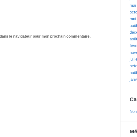
mai
oct
mai
aoû
déc
 dans le navigateur pour mon prochain commentaire.
aoû
févr
nov
juil
oct
aoû
janv
Ca
Non
Mé