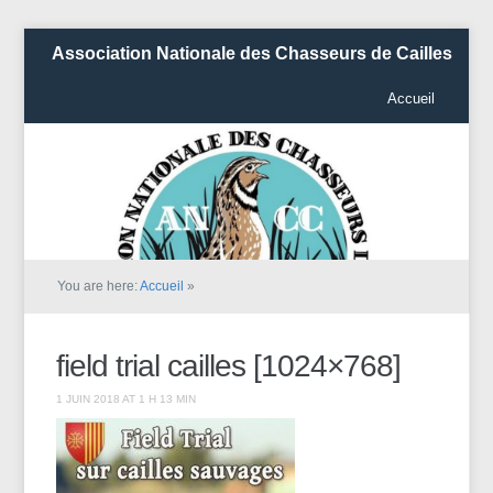
Association Nationale des Chasseurs de Cailles
Accueil
You are here:
Accueil
»
field trial cailles [1024×768]
1 JUIN 2018 AT 1 H 13 MIN