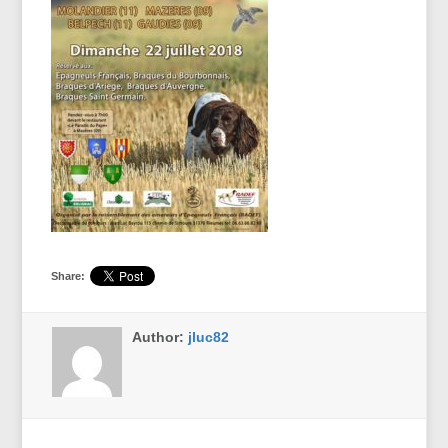
Share:
Author:
jluc82