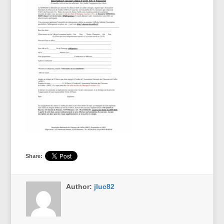
Share:
Author:
jluc82