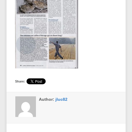
Share:
Author:
jluc82