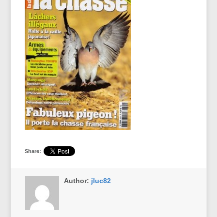
Share:
Author:
jluc82