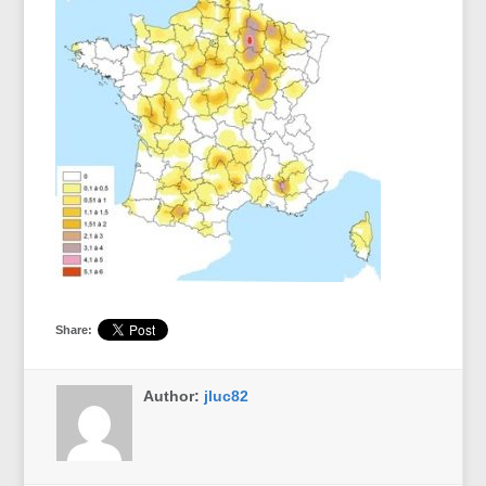
Share:
Author:
jluc82