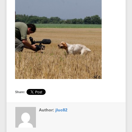
Share:
Author:
jluc82