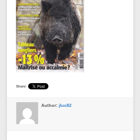
Share:
Author:
jluc82