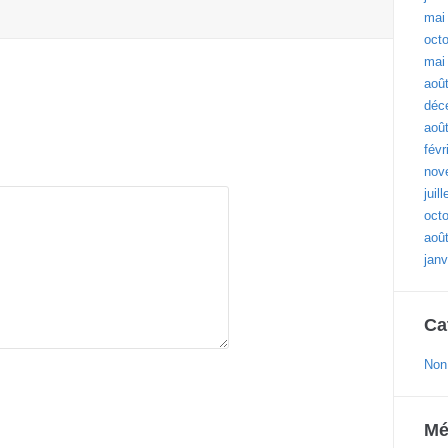
mai
oct
mai
aoû
déc
aoû
févr
nov
juil
oct
aoû
janv
Ca
Non
Mé