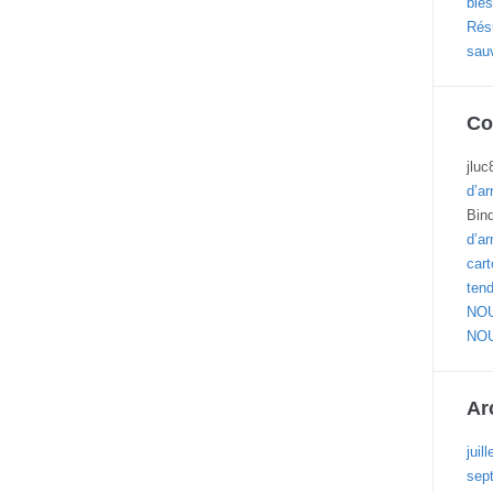
blés
Résu
sau
Co
jluc
d’ar
Bin
d’ar
cart
ten
NOU
NOU
Ar
juil
sep