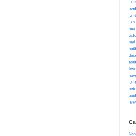
juil
avri
juil
juin
mai
oct
mai
aoû
déc
aoû
févr
nov
juil
oct
aoû
janv
Ca
Non