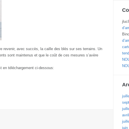
Co
jluc
d’ar
Bin
d’ar
cart
 revenir, avec succès, la caille des blés sur ses terrains. Un
ten
ents sont maintenus et que le coût de ces mesures s’avère
NOU
NOU
 est en téléchargement ci-dessous:
Ar
juil
sep
juil
avri
juil
juin