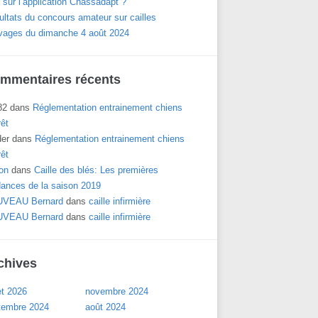
 sur l’application Chassadapt ?
ltats du concours amateur sur cailles
vages du dimanche 4 août 2024
mmentaires récents
82
dans
Réglementation entrainement chiens
rêt
der
dans
Réglementation entrainement chiens
rêt
on
dans
Caille des blés: Les premières
dances de la saison 2019
VEAU Bernard
dans
caille infirmière
VEAU Bernard
dans
caille infirmière
chives
let 2026
novembre 2024
tembre 2024
août 2024