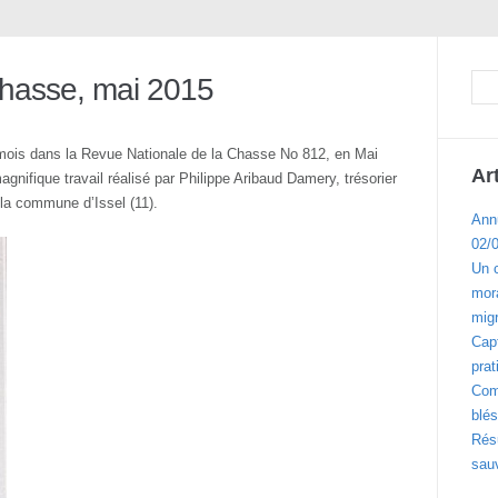
chasse, mai 2015
es mois dans la Revue Nationale de la Chasse No 812, en Mai
Ar
nifique travail réalisé par Philippe Aribaud Damery, trésorier
r la commune d’Issel (11).
Ann
02/
Un 
mora
migr
Cap
prat
Com
blés
Résu
sau