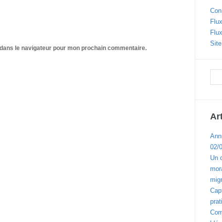
Con
Flux
Flu
Sit
 dans le navigateur pour mon prochain commentaire.
Ar
Ann
02/
Un 
mora
migr
Cap
prat
Com